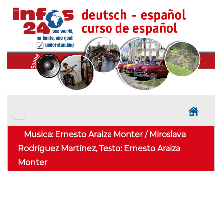
Musica: Ernesto Araiza Monter / Miroslava
Rodríguez Martínez, Testo: Ernesto Araiza
Monter